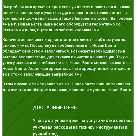
Выгребная яма время от времени нуждается в очистке и выкачка
септика, поскольку с участка туда стекают все сточные воды, в
том числе и дождевая вода, а также бытовые отходы. Выгребная
яма в г. Новая Балта чаще всего оборудуется герметично со
стенками и дном, тщательно забетонированными.
Количество сливных жидких отходов влияют на объем участка
сливной ямы. Поскольку выгребные ямы в г. Новая Балта
обладает свойством заполняться, возникает необходимость в
вызове ассенизатора, для откачки и очистки канализации. Такую
услугу выкачки выгребных ям в г. Новая Балта можно заказать в г.
Новая Балта. Ассенизаторская машина в аренду, должна откачать
все стоки, заполняющие выгребную яму.
В том случае, если сливная яма в г. Новая Балта сильно заилилась,
для очистки необходимо наличие, илиссос и мулосос Новая Балта .
ДОСТУПНЫЕ ЦЕНЫ
У нас доступные цены на услуги чистки септика,
учитывая расходы на технику, инструменты и
ручной труд.