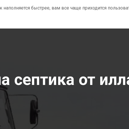
ик наполняется быстрее, вам все чаще приходится пользова
а септика от илл