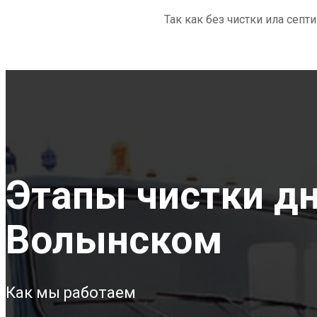
Так как без чистки ила септ
Этапы чистки дн
Волынском
Как мы работаем