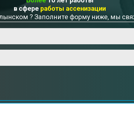
Более
10 лет работы
в сфере
работы ассенизации
олынском ? Заполните форму ниже, мы св