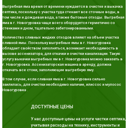
Выгребная яма время от времени нуждается в очистке и выкачка
септика, поскольку с участка туда стекают все сточные воды, в
том числе и дождевая вода, а также бытовые отходы. Выгребная
яма в г. Новогуровка чаще всего оборудуется герметично со
стенками и дном, тщательно забетонированными.
Количество сливных жидких отходов влияют на объем участка
сливной ямы. Поскольку выгребные ямы в г. Новогуровка
обладает свойством заполняться, возникает необходимость в
вызове ассенизатора, для откачки и очистки канализации. Такую
услугу выкачки выгребных ям в г. Новогуровка можно заказать в
г. Новогуровка. Ассенизаторская машина в аренду, должна
откачать все стоки, заполняющие выгребную яму.
В том случае, если сливная яма в г. Новогуровка сильно
заилилась, для очистки необходимо наличие, илиссос и мулосос
Новогуровка .
ДОСТУПНЫЕ ЦЕНЫ
У нас доступные цены на услуги чистки септика,
учитывая расходы на технику, инструменты и