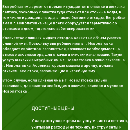
Выгребная яма время от времени нуждается в очистке и выкачка
септика, поскольку с участка туда стекают все сточные воды, в
том числе и дождевая вода, а также бытовые отходы. Выгребная
яма в г. Новолатовка чаще всего оборудуется герметично со
стенками и дном, тщательно забетонированными.
Количество сливных жидких отходов влияют на объем участка
сливной ямы. Поскольку выгребные ямы в г. Новолатовка
обладает свойством заполняться, возникает необходимость в
вызове ассенизатора, для откачки и очистки канализации. Такую
услугу выкачки выгребных ям в г. Новолатовка можно заказать в
г. Новолатовка. Ассенизаторская машина в аренду, должна
откачать все стоки, заполняющие выгребную яму.
В том случае, если сливная яма в г. Новолатовка сильно
заилилась, для очистки необходимо наличие, илиссос и мулосос
Новолатовка .
ДОСТУПНЫЕ ЦЕНЫ
У нас доступные цены на услуги чистки септика,
учитывая расходы на технику, инструменты и