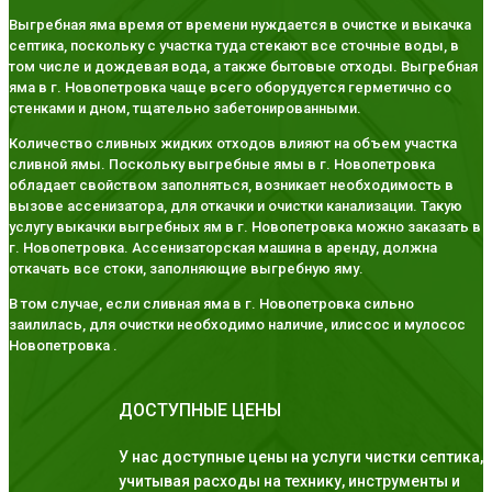
Выгребная яма время от времени нуждается в очистке и выкачка
септика, поскольку с участка туда стекают все сточные воды, в
том числе и дождевая вода, а также бытовые отходы. Выгребная
яма в г. Новопетровка чаще всего оборудуется герметично со
стенками и дном, тщательно забетонированными.
Количество сливных жидких отходов влияют на объем участка
сливной ямы. Поскольку выгребные ямы в г. Новопетровка
обладает свойством заполняться, возникает необходимость в
вызове ассенизатора, для откачки и очистки канализации. Такую
услугу выкачки выгребных ям в г. Новопетровка можно заказать в
г. Новопетровка. Ассенизаторская машина в аренду, должна
откачать все стоки, заполняющие выгребную яму.
В том случае, если сливная яма в г. Новопетровка сильно
заилилась, для очистки необходимо наличие, илиссос и мулосос
Новопетровка .
ДОСТУПНЫЕ ЦЕНЫ
У нас доступные цены на услуги чистки септика,
учитывая расходы на технику, инструменты и