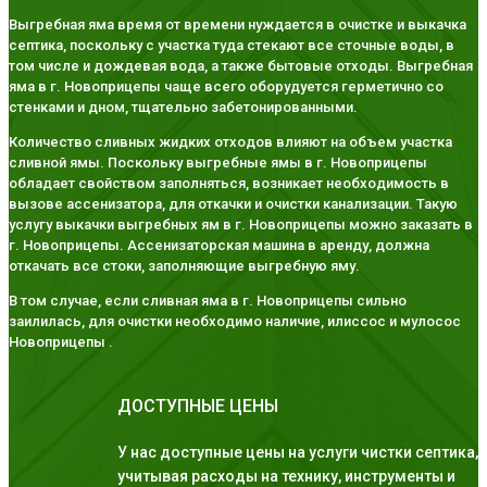
Выгребная яма время от времени нуждается в очистке и выкачка
септика, поскольку с участка туда стекают все сточные воды, в
том числе и дождевая вода, а также бытовые отходы. Выгребная
яма в г. Новоприцепы чаще всего оборудуется герметично со
стенками и дном, тщательно забетонированными.
Количество сливных жидких отходов влияют на объем участка
сливной ямы. Поскольку выгребные ямы в г. Новоприцепы
обладает свойством заполняться, возникает необходимость в
вызове ассенизатора, для откачки и очистки канализации. Такую
услугу выкачки выгребных ям в г. Новоприцепы можно заказать в
г. Новоприцепы. Ассенизаторская машина в аренду, должна
откачать все стоки, заполняющие выгребную яму.
В том случае, если сливная яма в г. Новоприцепы сильно
заилилась, для очистки необходимо наличие, илиссос и мулосос
Новоприцепы .
ДОСТУПНЫЕ ЦЕНЫ
У нас доступные цены на услуги чистки септика,
учитывая расходы на технику, инструменты и