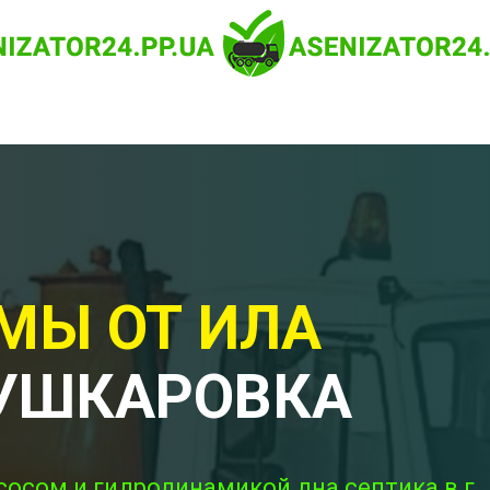
МЫ ОТ ИЛА
УШКАРОВКА
сосом и гидродинамикой дна септика в г.