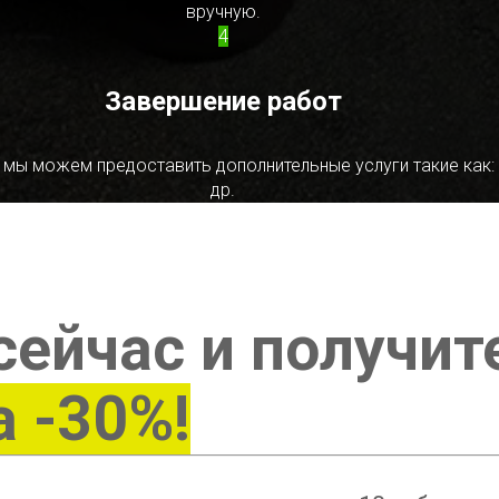
вручную.
4
Завершение работ
 мы можем предоставить дополнительные услуги такие как:
др.
сейчас и получит
а -30%!