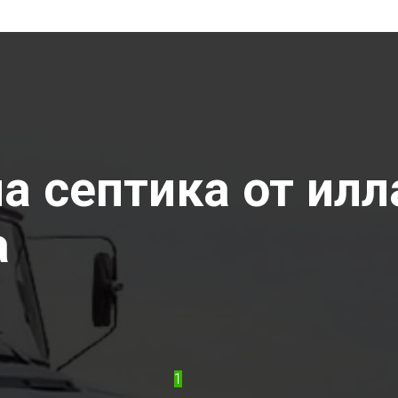
 септика от илла
а
1