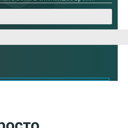
росто