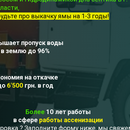
ласти,
будьте про выкачку ямы на 1-3 годы!
ышает пропуск воды
в землю до 96%
ономия на откачке
до
6'500
грн. в год
Более
10 лет работы
в сфере
работы ассенизации
аровка ? Заполните форму ниже, мы свяже