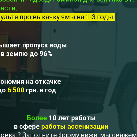
асти,
будьте про выкачку ямы на 1-3 годы!
ышает пропуск воды
в землю до 96%
ономия на откачке
до
6'500
грн. в год
Более
10 лет работы
в сфере
работы ассенизации
новка ? Заполните форму ниже, мы свяжем