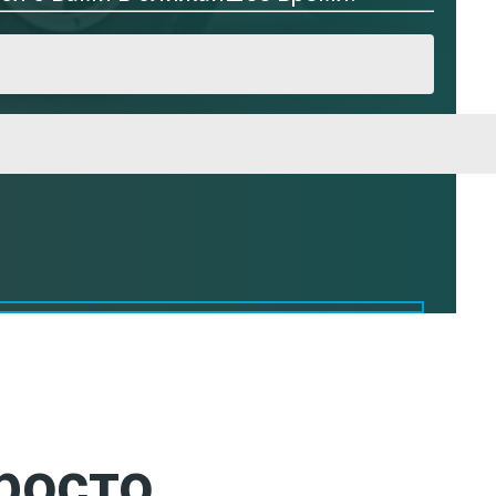
росто