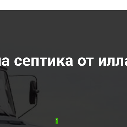
 септика от илла
1