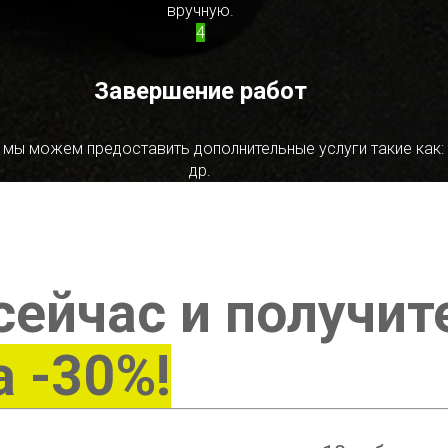
вручную.
4
Завершение работ
 мы можем предоставить дополнительные услуги такие как:
др.
сейчас и получит
а -30%!