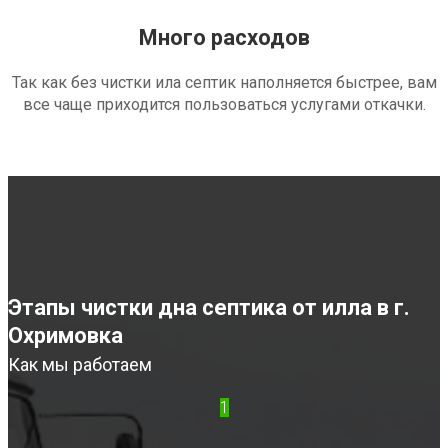
Много расходов
Так как без чистки ила септик наполняется быстрее, вам
все чаще приходится пользоваться услугами откачки.
Этапы чистки дна септика от илла в г.
Охримовка
Как мы работаем
1