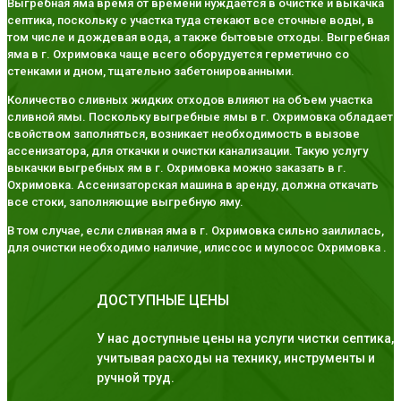
Выгребная яма время от времени нуждается в очистке и выкачка
септика, поскольку с участка туда стекают все сточные воды, в
том числе и дождевая вода, а также бытовые отходы. Выгребная
яма в г. Охримовка чаще всего оборудуется герметично со
стенками и дном, тщательно забетонированными.
Количество сливных жидких отходов влияют на объем участка
сливной ямы. Поскольку выгребные ямы в г. Охримовка обладает
свойством заполняться, возникает необходимость в вызове
ассенизатора, для откачки и очистки канализации. Такую услугу
выкачки выгребных ям в г. Охримовка можно заказать в г.
Охримовка. Ассенизаторская машина в аренду, должна откачать
все стоки, заполняющие выгребную яму.
В том случае, если сливная яма в г. Охримовка сильно заилилась,
для очистки необходимо наличие, илиссос и мулосос Охримовка .
ДОСТУПНЫЕ ЦЕНЫ
У нас доступные цены на услуги чистки септика,
учитывая расходы на технику, инструменты и
ручной труд.