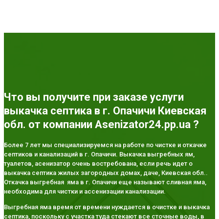
Что вы получите при заказе услуги
выкачка септика в г. Опачичи Киевская
обл. от компании Asenizator24.pp.ua ?
Более 7 лет мы специализируемся на работе по чистке и откачке
септиков и канализаций в г. Опачичи. Выкачка выгребных ям,
туалетов, асенизатор очень востребована, если речь идет о
выкачка септика жилых загородных домах, даче, Киевская обл..
Откачка выгребная яма в г. Опачичи еще называют сливная яма,
необходима для чистки и ассенизации канализации.
Выгребная яма время от времени нуждается в очистке и выкачка
септика, поскольку с участка туда стекают все сточные воды, в