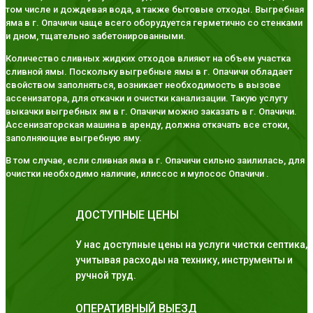
том числе и дождевая вода, а также бытовые отходы. Выгребная
яма в г. Опачичи чаще всего оборудуется герметично со стенками
и дном, тщательно забетонированными.
Количество сливных жидких отходов влияют на объем участка
сливной ямы. Поскольку выгребные ямы в г. Опачичи обладает
свойством заполняться, возникает необходимость в вызове
ассенизатора, для откачки и очистки канализации. Такую услугу
выкачки выгребных ям в г. Опачичи можно заказать в г. Опачичи.
Ассенизаторская машина в аренду, должна откачать все стоки,
заполняющие выгребную яму.
В том случае, если сливная яма в г. Опачичи сильно заилилась, для
очистки необходимо наличие, илиссос и мулосос Опачичи .
ДОСТУПНЫЕ ЦЕНЫ
У нас доступные цены на услуги чистки септика,
учитывая расходы на технику, инструменты и
ручной труд.
ОПЕРАТИВНЫЙ ВЫЕЗД