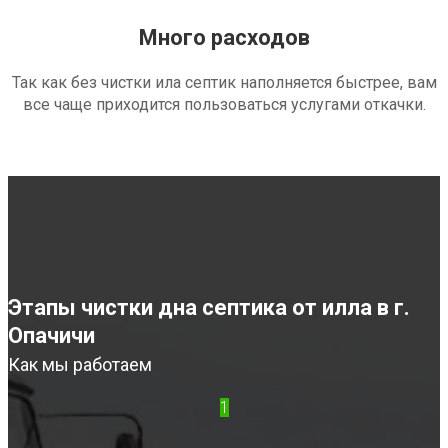
Много расходов
Так как без чистки ила септик наполняется быстрее, вам
все чаще приходится пользоваться услугами откачки.
Этапы чистки дна септика от илла в г.
Опачичи
Как мы работаем
1