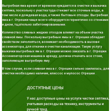
Выгребная яма время от времени нуждается в очистке и выкачка
септика, поскольку с участка туда стекают все сточные воды, в
том числе и дождевая вода, а также бытовые отходы. Выгребная
яма в г. Отрешки чаще всего оборудуется герметично со стенками
и дном, тщательно забетонированными.
Количество сливных жидких отходов влияют на объем участка
сливной ямы. Поскольку выгребные ямы в г. Отрешки обладает
свойством заполняться, возникает необходимость в вызове
ассенизатора, для откачки и очистки канализации. Такую услугу
выкачки выгребных ям в г. Отрешки можно заказать в г. Отрешки.
Ассенизаторская машина в аренду, должна откачать все стоки,
заполняющие выгребную яму.
В том случае, если сливная яма в г. Отрешки сильно заилилась, для
очистки необходимо наличие, илиссос и мулосос Отрешки .
ДОСТУПНЫЕ ЦЕНЫ
У нас доступные цены на услуги чистки септика,
учитывая расходы на технику, инструменты и
ручной труд.