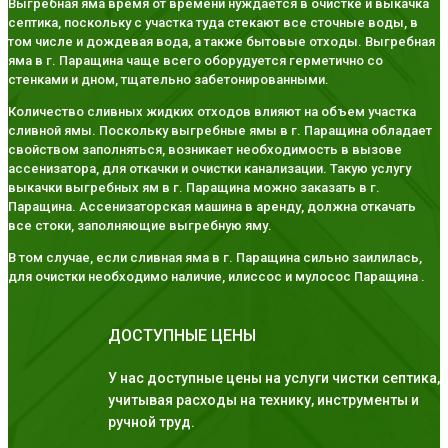
Выгребная яма время от времени нуждается в очистке и выкачка
септика, поскольку с участка туда стекают все сточные воды, в
том числе и дождевая вода, а также бытовые отходы. Выгребная
яма в г. Паращина чаще всего оборудуется герметично со
стенками и дном, тщательно забетонированными.
Количество сливных жидких отходов влияют на объем участка
сливной ямы. Поскольку выгребные ямы в г. Паращина обладает
свойством заполняться, возникает необходимость в вызове
ассенизатора, для откачки и очистки канализации. Такую услугу
выкачки выгребных ям в г. Паращина можно заказать в г.
Паращина. Ассенизаторская машина в аренду, должна откачать
все стоки, заполняющие выгребную яму.
В том случае, если сливная яма в г. Паращина сильно заилилась,
для очистки необходимо наличие, илиссос и мулосос Паращина .
ДОСТУПНЫЕ ЦЕНЫ
У нас доступные цены на услуги чистки септика,
учитывая расходы на технику, инструменты и
ручной труд.