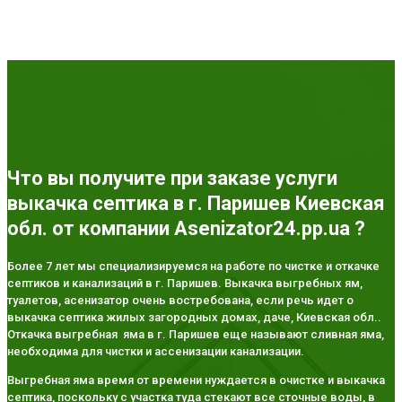
Что вы получите при заказе услуги
выкачка септика в г. Паришев Киевская
обл. от компании Asenizator24.pp.ua ?
Более 7 лет мы специализируемся на работе по чистке и откачке
септиков и канализаций в г. Паришев. Выкачка выгребных ям,
туалетов, асенизатор очень востребована, если речь идет о
выкачка септика жилых загородных домах, даче, Киевская обл..
Откачка выгребная яма в г. Паришев еще называют сливная яма,
необходима для чистки и ассенизации канализации.
Выгребная яма время от времени нуждается в очистке и выкачка
септика, поскольку с участка туда стекают все сточные воды, в