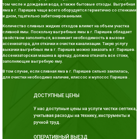
том числе и дождевая вода, а также бытовые отходы. Выгребная
яма в г. Паришев чаще всего оборудуется герметично со стенками
и дном, тщательно забетонированными.
Количество сливных жидких отходов влияют на объем участка
сливной ямы. Поскольку выгребные ямы в г. Паришев обладает
свойством заполняться, возникает необходимость в вызове
ассенизатора, для откачки и очистки канализации. Такую услугу
выкачки выгребных ям в г. Паришев можно заказать в г. Паришев.
Ассенизаторская машина в аренду, должна откачать все стоки,
заполняющие выгребную яму.
В том случае, если сливная яма в г. Паришев сильно заилилась,
для очистки необходимо наличие, илиссос и мулосос Паришев .
ДОСТУПНЫЕ ЦЕНЫ
У нас доступные цены на услуги чистки септика,
учитывая расходы на технику, инструменты и
ручной труд.
ОПЕРАТИВНЫЙ ВЫЕЗД