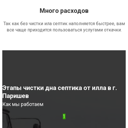
Много расходов
Так как без чистки ила септик наполняется быстрее, вам
все чаще приходится пользоваться услугами откачки.
Этапы чистки дна септика от илла в г.
Паришев
Как мы работаем
1