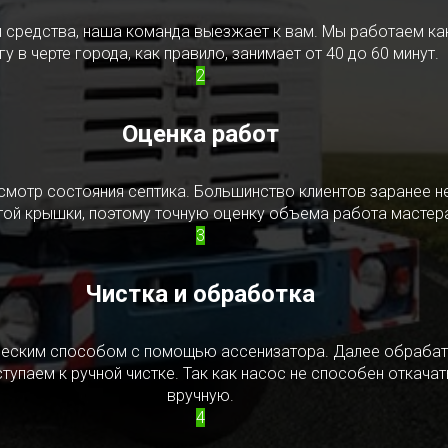
редства, наша команда выезжает к вам. Мы работаем как в
у в черте города, как правило, занимает от 40 до 60 минут.
2
Оценка работ
смотр состояния септика. Большинство клиентов заранее н
ытой крышки, поэтому точную оценку объема работа мастера
3
Чистка и обработка
ическим способом с помощью ассенизатора. Далее обрабат
упаем к ручной чистке. Так как насос не способен откачать
вручную.
4