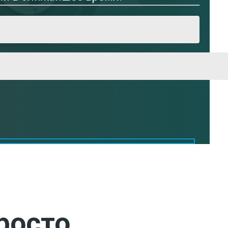
росто