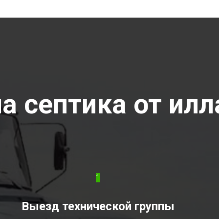
а септика от илла
1
Выезд технической группы