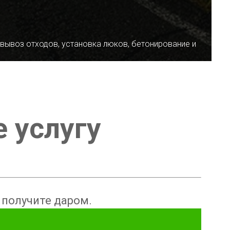
 вывоз отходов, установка люков, бетонирование и
е услугу
ы получите даром.