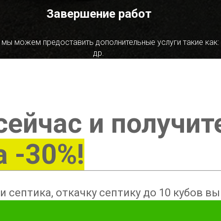
Завершение работ
 мы можем предоставить дополнительные услуги такие как:
др.
сейчас и получит
а -30%!
и септика, откачку септику до 10 кубов в