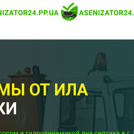
МЫ ОТ ИЛА
КИ
сосом и гидродинамикой дна септика в г.