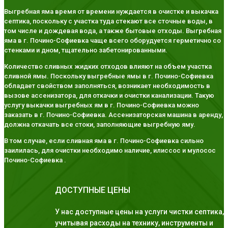
Выгребная яма время от времени нуждается в очистке и выкачка
септика, поскольку с участка туда стекают все сточные воды, в
том числе и дождевая вода, а также бытовые отходы. Выгребная
яма в г. Почино-Софиевка чаще всего оборудуется герметично со
стенками и дном, тщательно забетонированными.
Количество сливных жидких отходов влияют на объем участка
сливной ямы. Поскольку выгребные ямы в г. Почино-Софиевка
обладает свойством заполняться, возникает необходимость в
вызове ассенизатора, для откачки и очистки канализации. Такую
услугу выкачки выгребных ям в г. Почино-Софиевка можно
заказать в г. Почино-Софиевка. Ассенизаторская машина в аренду,
должна откачать все стоки, заполняющие выгребную яму.
В том случае, если сливная яма в г. Почино-Софиевка сильно
заилилась, для очистки необходимо наличие, илиссос и мулосос
Почино-Софиевка .
ДОСТУПНЫЕ ЦЕНЫ
У нас доступные цены на услуги чистки септика,
учитывая расходы на технику, инструменты и