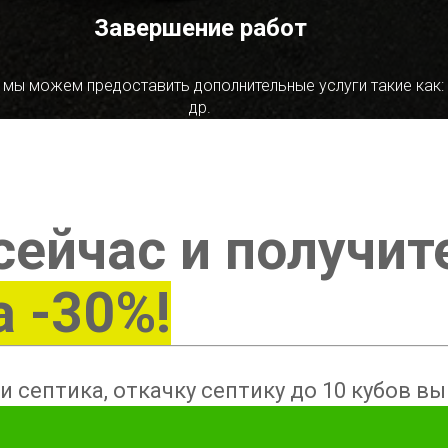
Завершение работ
 мы можем предоставить дополнительные услуги такие как:
др.
сейчас и получит
а -30%!
и септика, откачку септику до 10 кубов в