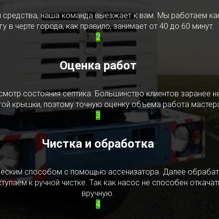
редства, наша команда выезжает к вам. Мы работаем как в
у в черте города, как правило, занимает от 40 до 60 минут.
2
Оценка работ
смотр состояния септика. Большинство клиентов заранее н
ытой крышки, поэтому точную оценку объема работа мастера
3
Чистка и обработка
ическим способом с помощью ассенизатора. Далее обрабат
упаем к ручной чистке. Так как насос не способен откачать
вручную.
4