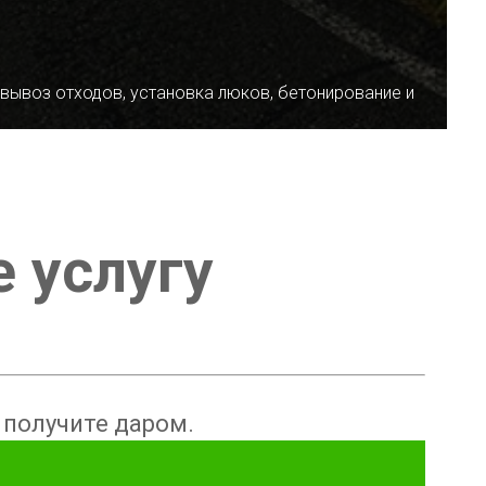
 вывоз отходов, установка люков, бетонирование и
е услугу
ы получите даром.