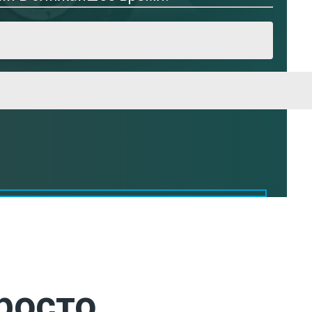
росто