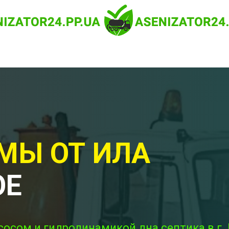
МЫ ОТ ИЛА
ОЕ
сосом и гидродинамикой дна септика в г.