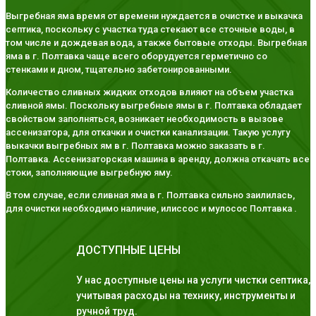
Выгребная яма время от времени нуждается в очистке и выкачка
септика, поскольку с участка туда стекают все сточные воды, в
том числе и дождевая вода, а также бытовые отходы. Выгребная
яма в г. Полтавка чаще всего оборудуется герметично со
стенками и дном, тщательно забетонированными.
Количество сливных жидких отходов влияют на объем участка
сливной ямы. Поскольку выгребные ямы в г. Полтавка обладает
свойством заполняться, возникает необходимость в вызове
ассенизатора, для откачки и очистки канализации. Такую услугу
выкачки выгребных ям в г. Полтавка можно заказать в г.
Полтавка. Ассенизаторская машина в аренду, должна откачать все
стоки, заполняющие выгребную яму.
В том случае, если сливная яма в г. Полтавка сильно заилилась,
для очистки необходимо наличие, илиссос и мулосос Полтавка .
ДОСТУПНЫЕ ЦЕНЫ
У нас доступные цены на услуги чистки септика,
учитывая расходы на технику, инструменты и
ручной труд.