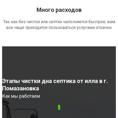
Много расходов
Так как без чистки ила септик наполняется быстрее, вам
все чаще приходится пользоваться услугами откачки.
Этапы чистки дна септика от илла в г.
Помазановка
Как мы работаем
1