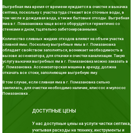
Выгребная яма время от времени нуждается в очистке и выкачка
септика, поскольку с участка туда стекают все сточные воды, в
том числе и дождевая вода, а также бытовые отходы. Выгребная
яма в г. Помазановка чаще всего оборудуется герметично со
стенками и дном, тщательно забетонированными.
Количество сливных жидких отходов влияют на объем участка
сливной ямы. Поскольку выгребные ямы в г. Помазановка
обладает свойством заполняться, возникает необходимость в
вызове ассенизатора, для откачки и очистки канализации. Такую
услугу выкачки выгребных ям в г. Помазановка можно заказать в
г. Помазановка. Ассенизаторская машина в аренду, должна
откачать все стоки, заполняющие выгребную яму.
В том случае, если сливная яма в г. Помазановка сильно
заилилась, для очистки необходимо наличие, илиссос и мулосос
Помазановка .
ДОСТУПНЫЕ ЦЕНЫ
У нас доступные цены на услуги чистки септика,
учитывая расходы на технику, инструменты и