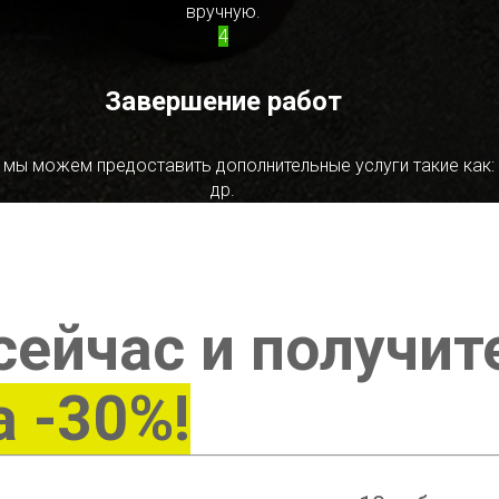
вручную.
4
Завершение работ
 мы можем предоставить дополнительные услуги такие как:
др.
сейчас и получит
а -30%!