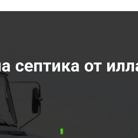
 септика от илла
1