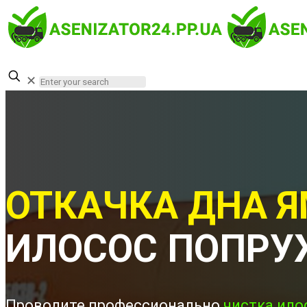
✕
ОТКАЧКА ДНА Я
ИЛОСОС ПОПР
Проводите профессионально
чистка ило