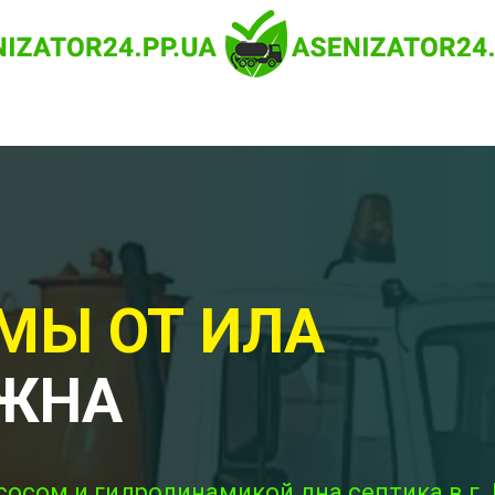
МЫ ОТ ИЛА
УЖНА
сосом и гидродинамикой дна септика в г.