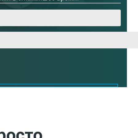
росто