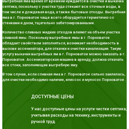
Выгребная яма время от времени нуждается в очистке и выкачка
септика, поскольку с участка туда стекают все сточные воды, в
том числе и дождевая вода, а также бытовые отходы. Выгребная
яма в г. Порноватое чаще всего оборудуется герметично со
стенками и дном, тщательно забетонированными.
Количество сливных жидких отходов влияют на объем участка
сливной ямы. Поскольку выгребные ямы в г. Порноватое
обладает свойством заполняться, возникает необходимость в
вызове ассенизатора, для откачки и очистки канализации. Такую
услугу выкачки выгребных ям в г. Порноватое можно заказать в г.
Порноватое. Ассенизаторская машина в аренду, должна откачать
все стоки, заполняющие выгребную яму.
В том случае, если сливная яма в г. Порноватое сильно заилилась,
для очистки необходимо наличие, илиссос и мулосос Порноватое .
ДОСТУПНЫЕ ЦЕНЫ
У нас доступные цены на услуги чистки септика,
учитывая расходы на технику, инструменты и
ручной труд.