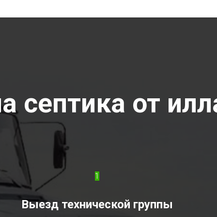
а септика от илла
1
Выезд технической группы