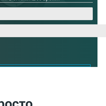
росто