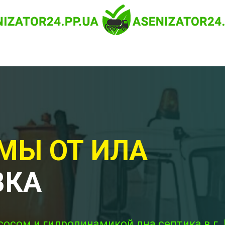
МЫ ОТ ИЛА
ВКА
сосом и гидродинамикой дна септика в г.