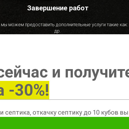
Завершение работ
 мы можем предоставить дополнительные услуги такие как:
др.
сейчас и получит
а -30%!
и септика, откачку септику до 10 кубов в