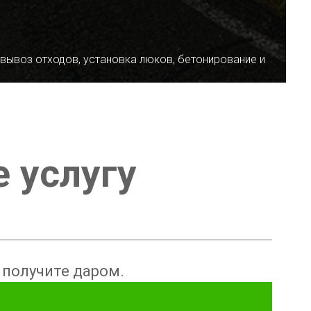
 вывоз отходов, установка люков, бетонирование и
е услугу
ы получите даром.