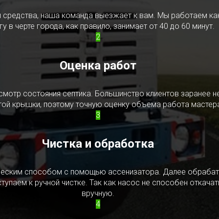
редства, наша команда выезжает к вам. Мы работаем как в
у в черте города, как правило, занимает от 40 до 60 минут.
2
Оценка работ
смотр состояния септика. Большинство клиентов заранее н
ытой крышки, поэтому точную оценку объема работа мастера
3
Чистка и обработка
ическим способом с помощью ассенизатора. Далее обрабат
упаем к ручной чистке. Так как насос не способен откачать
вручную.
4