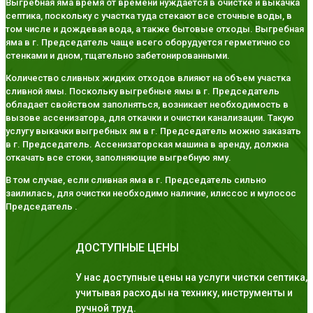
Выгребная яма время от времени нуждается в очистке и выкачка
септика, поскольку с участка туда стекают все сточные воды, в
том числе и дождевая вода, а также бытовые отходы. Выгребная
яма в г. Председатель чаще всего оборудуется герметично со
стенками и дном, тщательно забетонированными.
Количество сливных жидких отходов влияют на объем участка
сливной ямы. Поскольку выгребные ямы в г. Председатель
обладает свойством заполняться, возникает необходимость в
вызове ассенизатора, для откачки и очистки канализации. Такую
услугу выкачки выгребных ям в г. Председатель можно заказать
в г. Председатель. Ассенизаторская машина в аренду, должна
откачать все стоки, заполняющие выгребную яму.
В том случае, если сливная яма в г. Председатель сильно
заилилась, для очистки необходимо наличие, илиссос и мулосос
Председатель .
ДОСТУПНЫЕ ЦЕНЫ
У нас доступные цены на услуги чистки септика,
учитывая расходы на технику, инструменты и
ручной труд.