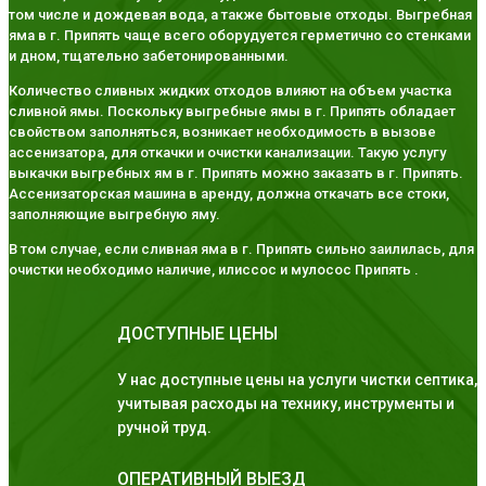
том числе и дождевая вода, а также бытовые отходы. Выгребная
яма в г. Припять чаще всего оборудуется герметично со стенками
и дном, тщательно забетонированными.
Количество сливных жидких отходов влияют на объем участка
сливной ямы. Поскольку выгребные ямы в г. Припять обладает
свойством заполняться, возникает необходимость в вызове
ассенизатора, для откачки и очистки канализации. Такую услугу
выкачки выгребных ям в г. Припять можно заказать в г. Припять.
Ассенизаторская машина в аренду, должна откачать все стоки,
заполняющие выгребную яму.
В том случае, если сливная яма в г. Припять сильно заилилась, для
очистки необходимо наличие, илиссос и мулосос Припять .
ДОСТУПНЫЕ ЦЕНЫ
У нас доступные цены на услуги чистки септика,
учитывая расходы на технику, инструменты и
ручной труд.
ОПЕРАТИВНЫЙ ВЫЕЗД