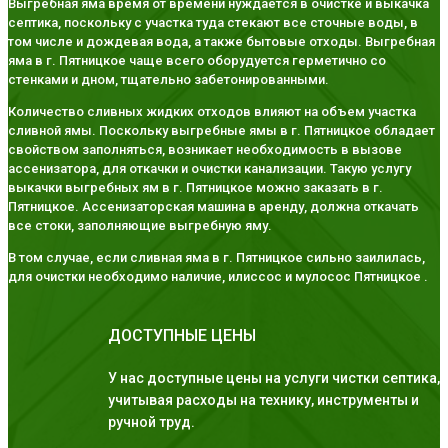
Выгребная яма время от времени нуждается в очистке и выкачка
септика, поскольку с участка туда стекают все сточные воды, в
том числе и дождевая вода, а также бытовые отходы. Выгребная
яма в г. Пятницкое чаще всего оборудуется герметично со
стенками и дном, тщательно забетонированными.
Количество сливных жидких отходов влияют на объем участка
сливной ямы. Поскольку выгребные ямы в г. Пятницкое обладает
свойством заполняться, возникает необходимость в вызове
ассенизатора, для откачки и очистки канализации. Такую услугу
выкачки выгребных ям в г. Пятницкое можно заказать в г.
Пятницкое. Ассенизаторская машина в аренду, должна откачать
все стоки, заполняющие выгребную яму.
В том случае, если сливная яма в г. Пятницкое сильно заилилась,
для очистки необходимо наличие, илиссос и мулосос Пятницкое .
ДОСТУПНЫЕ ЦЕНЫ
У нас доступные цены на услуги чистки септика,
учитывая расходы на технику, инструменты и
ручной труд.