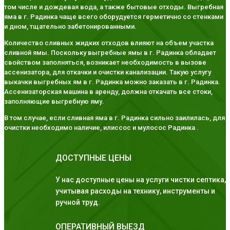
том числе и дождевая вода, а также бытовые отходы. Выгребная
яма в г. Радинка чаще всего оборудуется герметично со стенками
и дном, тщательно забетонированными.
Количество сливных жидких отходов влияют на объем участка
сливной ямы. Поскольку выгребные ямы в г. Радинка обладает
свойством заполняться, возникает необходимость в вызове
ассенизатора, для откачки и очистки канализации. Такую услугу
выкачки выгребных ям в г. Радинка можно заказать в г. Радинка.
Ассенизаторская машина в аренду, должна откачать все стоки,
заполняющие выгребную яму.
В том случае, если сливная яма в г. Радинка сильно заилилась, для
очистки необходимо наличие, илиссос и мулосос Радинка .
ДОСТУПНЫЕ ЦЕНЫ
У нас доступные цены на услуги чистки септика,
учитывая расходы на технику, инструменты и
ручной труд.
ОПЕРАТИВНЫЙ ВЫЕЗД