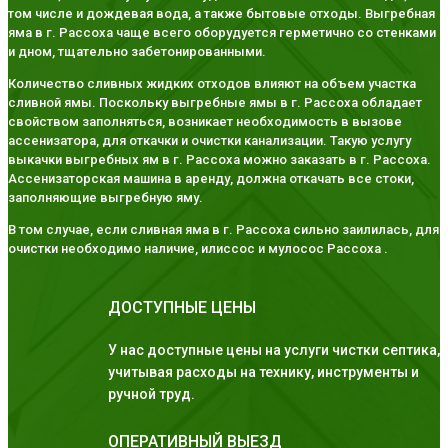
том числе и дождевая вода, а также бытовые отходы. Выгребная
яма в г. Рассоха чаще всего оборудуется герметично со стенками
и дном, тщательно забетонированными.
Количество сливных жидких отходов влияют на объем участка
сливной ямы. Поскольку выгребные ямы в г. Рассоха обладает
свойством заполняться, возникает необходимость в вызове
ассенизатора, для откачки и очистки канализации. Такую услугу
выкачки выгребных ям в г. Рассоха можно заказать в г. Рассоха.
Ассенизаторская машина в аренду, должна откачать все стоки,
заполняющие выгребную яму.
В том случае, если сливная яма в г. Рассоха сильно заилилась, для
очистки необходимо наличие, илиссос и мулосос Рассоха .
ДОСТУПНЫЕ ЦЕНЫ
У нас доступные цены на услуги чистки септика,
учитывая расходы на технику, инструменты и
ручной труд.
ОПЕРАТИВНЫЙ ВЫЕЗД