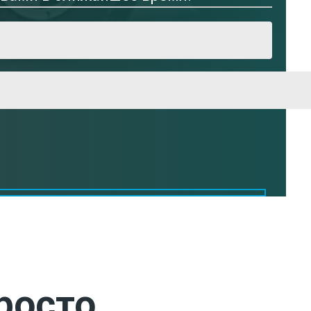
росто