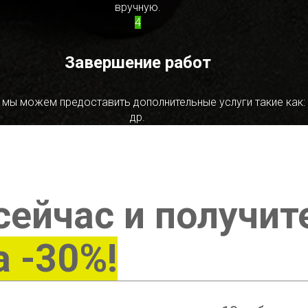
вручную.
4
Завершение работ
 мы можем предоставить дополнительные услуги такие как:
др.
сейчас и получит
а -30%!