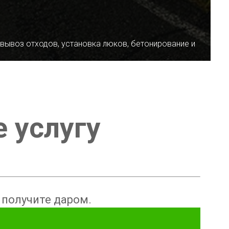
 вывоз отходов, установка люков, бетонирование и
е услугу
ы получите даром.