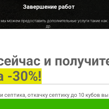
Завершение работ
 мы можем предоставить дополнительные услуги такие как:
др.
сейчас и получит
а -30%!
и септика, откачку септику до 10 кубов в