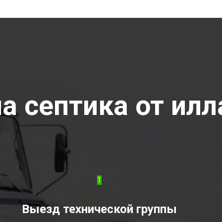
а септика от илла
1
Выезд технической группы