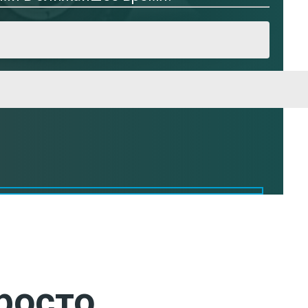
росто