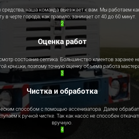
редства, наша команда выезжает к вам. Мы работаем как в
у в черте города, как правило, занимает от 40 до 60 минут.
2
Оценка работ
смотр состояния септика. Большинство клиентов заранее н
ытой крышки, поэтому точную оценку объема работа мастера
3
Чистка и обработка
ическим способом с помощью ассенизатора. Далее обрабат
упаем к ручной чистке. Так как насос не способен откачать
вручную.
4