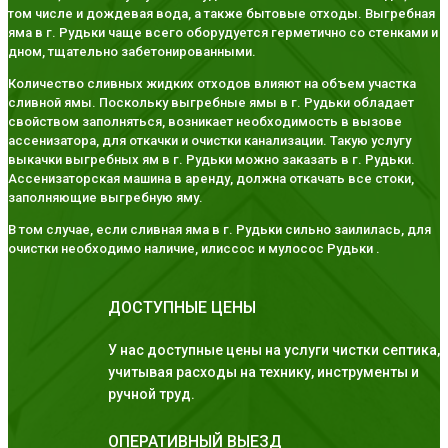
том числе и дождевая вода, а также бытовые отходы. Выгребная
яма в г. Рудьки чаще всего оборудуется герметично со стенками и
дном, тщательно забетонированными.
Количество сливных жидких отходов влияют на объем участка
сливной ямы. Поскольку выгребные ямы в г. Рудьки обладает
свойством заполняться, возникает необходимость в вызове
ассенизатора, для откачки и очистки канализации. Такую услугу
выкачки выгребных ям в г. Рудьки можно заказать в г. Рудьки.
Ассенизаторская машина в аренду, должна откачать все стоки,
заполняющие выгребную яму.
В том случае, если сливная яма в г. Рудьки сильно заилилась, для
очистки необходимо наличие, илиссос и мулосос Рудьки .
ДОСТУПНЫЕ ЦЕНЫ
У нас доступные цены на услуги чистки септика,
учитывая расходы на технику, инструменты и
ручной труд.
ОПЕРАТИВНЫЙ ВЫЕЗД