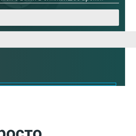
росто