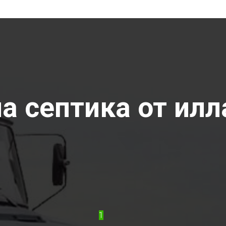
 септика от илла
1