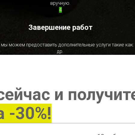
вручную.
4
Завершение работ
 мы можем предоставить дополнительные услуги такие как:
др.
сейчас и получит
а -30%!