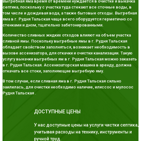
Выгребная яма время от времени нуждается в очистке и выкачка
септика, поскольку с участка туда стекают все сточные воды, в
том числе и дождевая вода, а также бытовые отходы. Выгребная
яма в г. Рудня Тальская чаще всего оборудуется герметично со
стенками и дном, тщательно забетонированными.
Количество сливных жидких отходов влияют на объем участка
сливной ямы. Поскольку выгребные ямы в г. Рудня Тальская
обладает свойством заполняться, возникает необходимость в
вызове ассенизатора, для откачки и очистки канализации. Такую
услугу выкачки выгребных ям в г. Рудня Тальская можно заказать
в г. Рудня Тальская. Ассенизаторская машина в аренду, должна
откачать все стоки, заполняющие выгребную яму.
В том случае, если сливная яма в г. Рудня Тальская сильно
заилилась, для очистки необходимо наличие, илиссос и мулосос
Рудня Тальская .
ДОСТУПНЫЕ ЦЕНЫ
У нас доступные цены на услуги чистки септика,
учитывая расходы на технику, инструменты и
ручной труд.