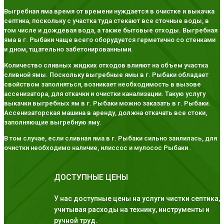
Выгребная яма время от времени нуждается в очистке и выкачка
септика, поскольку с участка туда стекают все сточные воды, в
том числе и дождевая вода, а также бытовые отходы. Выгребная
яма в г. Рыбаки чаще всего оборудуется герметично со стенками
и дном, тщательно забетонированными.
Количество сливных жидких отходов влияют на объем участка
сливной ямы. Поскольку выгребные ямы в г. Рыбаки обладает
свойством заполняться, возникает необходимость в вызове
ассенизатора, для откачки и очистки канализации. Такую услугу
выкачки выгребных ям в г. Рыбаки можно заказать в г. Рыбаки.
Ассенизаторская машина в аренду, должна откачать все стоки,
заполняющие выгребную яму.
В том случае, если сливная яма в г. Рыбаки сильно заилилась, для
очистки необходимо наличие, илиссос и мулосос Рыбаки .
ДОСТУПНЫЕ ЦЕНЫ
У нас доступные цены на услуги чистки септика,
учитывая расходы на технику, инструменты и
ручной труд.