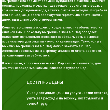
Выгребная яма время от времени нуждается в очистке и выкачка
септика, поскольку с участка туда стекают все сточные воды, в
том числе и дождевая вода, а также бытовые отходы. Выгребная
яма в г. Сад чаще всего оборудуется герметично со стенками и
дном, тщательно забетонированными.
Количество сливных жидких отходов влияют на объем участка
сливной ямы. Поскольку выгребные ямы в г. Сад обладает
свойством заполняться, возникает необходимость в вызове
ассенизатора, для откачки и очистки канализации. Такую услугу
выкачки выгребных ям в г. Сад можно заказать в г. Сад.
Ассенизаторская машина в аренду, должна откачать все стоки,
заполняющие выгребную яму.
В том случае, если сливная яма в г. Сад сильно заилилась, для
очистки необходимо наличие, илиссос и мулосос Сад .
ДОСТУПНЫЕ ЦЕНЫ
У нас доступные цены на услуги чистки септика,
учитывая расходы на технику, инструменты и
ручной труд.