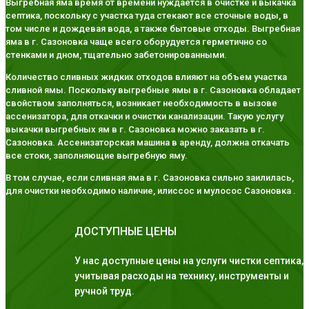
Выгребная яма время от времени нуждается в очистке и выкачка
септика, поскольку с участка туда стекают все сточные воды, в
том числе и дождевая вода, а также бытовые отходы. Выгребная
яма в г. Сазоновка чаще всего оборудуется герметично со
стенками и дном, тщательно забетонированными.
Количество сливных жидких отходов влияют на объем участка
сливной ямы. Поскольку выгребные ямы в г. Сазоновка обладает
свойством заполняться, возникает необходимость в вызове
ассенизатора, для откачки и очистки канализации. Такую услугу
выкачки выгребных ям в г. Сазоновка можно заказать в г.
Сазоновка. Ассенизаторская машина в аренду, должна откачать
все стоки, заполняющие выгребную яму.
В том случае, если сливная яма в г. Сазоновка сильно заилилась,
для очистки необходимо наличие, илиссос и мулосос Сазоновка .
ДОСТУПНЫЕ ЦЕНЫ
У нас доступные цены на услуги чистки септика,
учитывая расходы на технику, инструменты и
ручной труд.