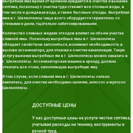
Выгребная яма время от времени нуждается в очистке и выкачка
септика, поскольку с участка туда стекают все сточные воды, в
том числе и дождевая вода, а также бытовые отходы. Выгребная
яма в г. Шелкоплясы чаще всего оборудуется герметично со
стенками и дном, тщательно забетонированными.
Количество сливных жидких отходов влияют на объем участка
сливной ямы. Поскольку выгребные ямы в г. Шелкоплясы
обладает свойством заполняться, возникает необходимость в
вызове ассенизатора, для откачки и очистки канализации. Такую
услугу выкачки выгребных ям в г. Шелкоплясы можно заказать в
г. Шелкоплясы. Ассенизаторская машина в аренду, должна
откачать все стоки, заполняющие выгребную яму.
В том случае, если сливная яма в г. Шелкоплясы сильно
заилилась, для очистки необходимо наличие, илиссос и мулосос
Шелкоплясы .
ДОСТУПНЫЕ ЦЕНЫ
У нас доступные цены на услуги чистки септика,
учитывая расходы на технику, инструменты и
ручной труд.