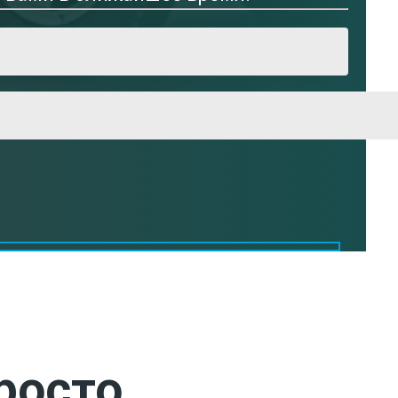
росто