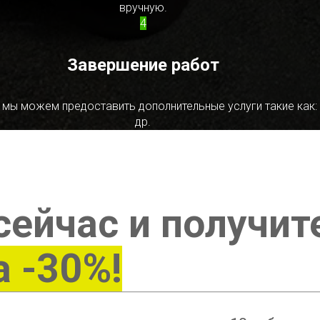
вручную.
4
Завершение работ
 мы можем предоставить дополнительные услуги такие как:
др.
сейчас и получит
а -30%!