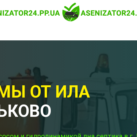
МЫ ОТ ИЛА
ЬКОВО
сосом и гидродинамикой дна септика в г.