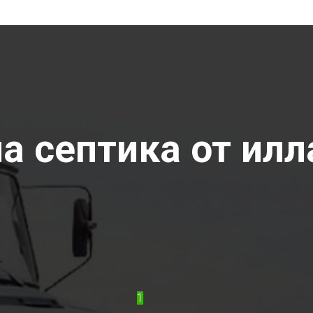
 септика от илла
1