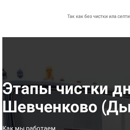
Так как без чистки ила септ
Этапы чистки дна
Шевченково (Ды
Как мы работаем