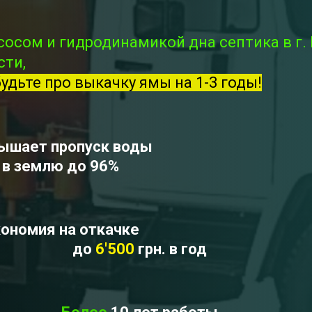
сосом и гидродинамикой дна септика в г
сти,
будьте про выкачку ямы на 1-3 годы!
ышает пропуск воды
в землю до 96%
ономия на откачке
до
6'500
грн. в год