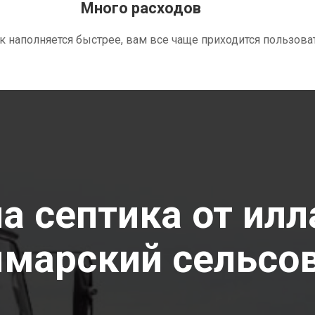
Много расходов
ик наполняется быстрее, вам все чаще приходится пользова
 септика от илла
марский сельсов