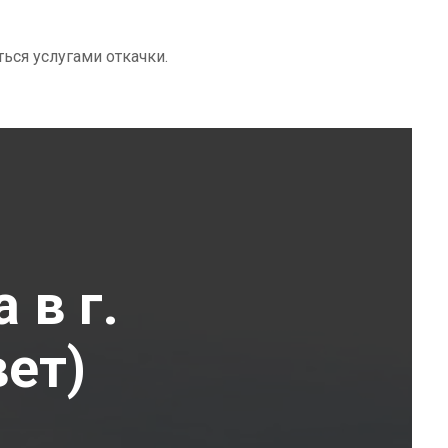
ться услугами откачки.
 в г.
ет)