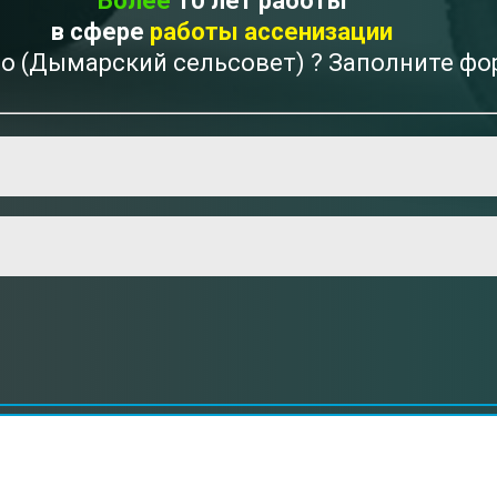
Более
10 лет работы
в сфере
работы ассенизации
во (Дымарский сельсовет) ? Заполните фо