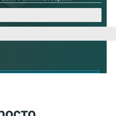
росто