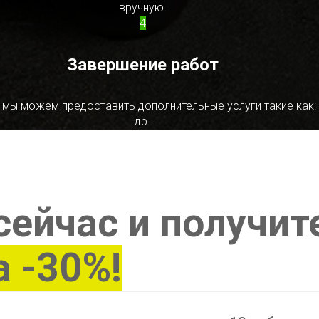
вручную.
4
Завершение работ
 мы можем предоставить дополнительные услуги такие как:
др.
сейчас и получит
а -30%!