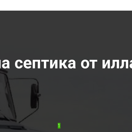
 септика от илла
1