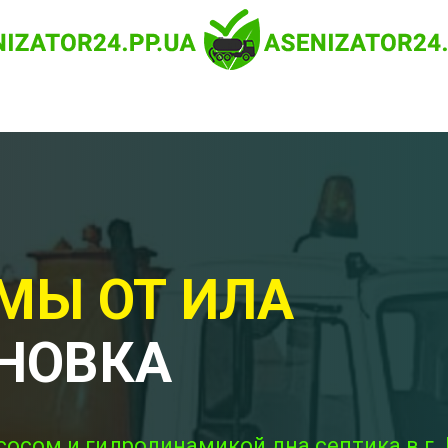
МЫ ОТ ИЛА
НОВКА
сосом и гидродинамикой дна септика в г.