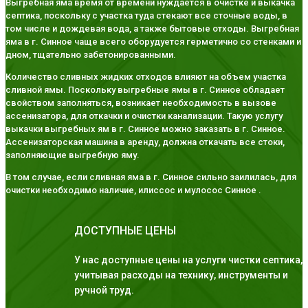
Выгребная яма время от времени нуждается в очистке и выкачка
септика, поскольку с участка туда стекают все сточные воды, в
том числе и дождевая вода, а также бытовые отходы. Выгребная
яма в г. Синное чаще всего оборудуется герметично со стенками и
дном, тщательно забетонированными.
Количество сливных жидких отходов влияют на объем участка
сливной ямы. Поскольку выгребные ямы в г. Синное обладает
свойством заполняться, возникает необходимость в вызове
ассенизатора, для откачки и очистки канализации. Такую услугу
выкачки выгребных ям в г. Синное можно заказать в г. Синное.
Ассенизаторская машина в аренду, должна откачать все стоки,
заполняющие выгребную яму.
В том случае, если сливная яма в г. Синное сильно заилилась, для
очистки необходимо наличие, илиссос и мулосос Синное .
ДОСТУПНЫЕ ЦЕНЫ
У нас доступные цены на услуги чистки септика,
учитывая расходы на технику, инструменты и
ручной труд.