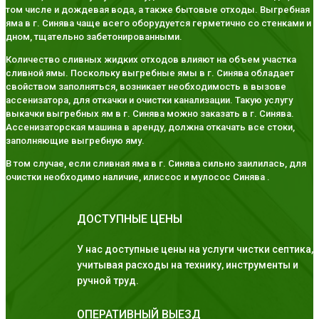
том числе и дождевая вода, а также бытовые отходы. Выгребная
яма в г. Синява чаще всего оборудуется герметично со стенками и
дном, тщательно забетонированными.
Количество сливных жидких отходов влияют на объем участка
сливной ямы. Поскольку выгребные ямы в г. Синява обладает
свойством заполняться, возникает необходимость в вызове
ассенизатора, для откачки и очистки канализации. Такую услугу
выкачки выгребных ям в г. Синява можно заказать в г. Синява.
Ассенизаторская машина в аренду, должна откачать все стоки,
заполняющие выгребную яму.
В том случае, если сливная яма в г. Синява сильно заилилась, для
очистки необходимо наличие, илиссос и мулосос Синява .
ДОСТУПНЫЕ ЦЕНЫ
У нас доступные цены на услуги чистки септика,
учитывая расходы на технику, инструменты и
ручной труд.
ОПЕРАТИВНЫЙ ВЫЕЗД