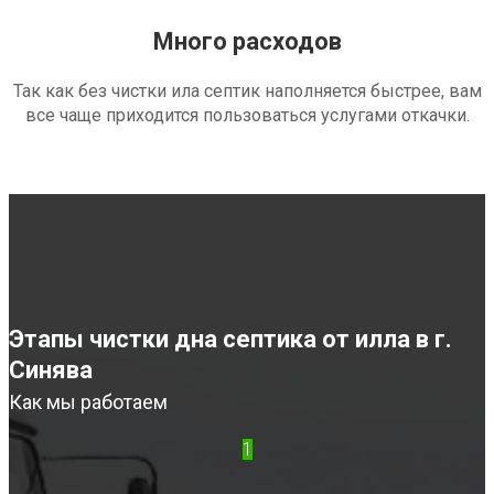
Много расходов
Так как без чистки ила септик наполняется быстрее, вам
все чаще приходится пользоваться услугами откачки.
Этапы чистки дна септика от илла в г.
Синява
Как мы работаем
1