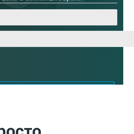
росто