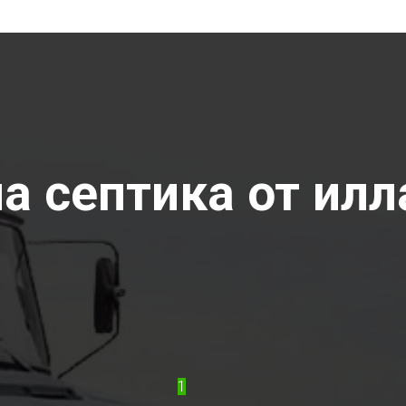
 септика от илла
1