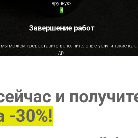
вручную.
4
Завершение работ
 мы можем предоставить дополнительные услуги такие как:
др.
сейчас и получит
а -30%!