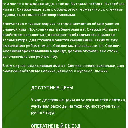
том числе и дождевая вода, а также бытовые отходы. Выгребная
яма в г. Снежки чаще всего оборудуется герметично со стенками
и дном, тщательно забетонированными.
Количество сливных жидких отходов влияют на объем участка
сливной ямы. Поскольку выгребные ямы в г. Снежки обладает
свойством заполняться, возникает необходимость в вызове
ассенизатора, для откачки и очистки канализации. Такую услугу
выкачки выгребных ям в г. Снежки можно заказать в г. Снежки.
Ассенизаторская машина в аренду, должна откачать все стоки,
заполняющие выгребную яму.
В том случае, если сливная яма в г. Снежки сильно заилилась, для
очистки необходимо наличие, илиссос и мулосос Снежки .
ДОСТУПНЫЕ ЦЕНЫ
У нас доступные цены на услуги чистки септика,
учитывая расходы на технику, инструменты и
ручной труд.
ОПЕРАТИВНЫЙ ВЫЕЗД