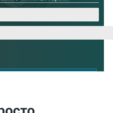
росто