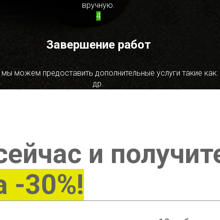
вручную.
4
Завершение работ
 мы можем предоставить дополнительные услуги такие как:
др.
сейчас и получит
а -30%!