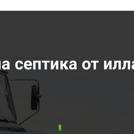
 септика от илла
1