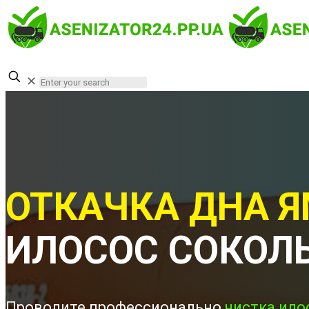
✕
ОТКАЧКА ДНА Я
ИЛОСОС СОКОЛ
Проводите профессионально
чистка ило