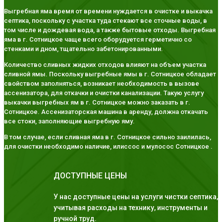
Выгребная яма время от времени нуждается в очистке и выкачка
септика, поскольку с участка туда стекают все сточные воды, в
том числе и дождевая вода, а также бытовые отходы. Выгребная
яма в г. Сотницкое чаще всего оборудуется герметично со
стенками и дном, тщательно забетонированными.
Количество сливных жидких отходов влияют на объем участка
сливной ямы. Поскольку выгребные ямы в г. Сотницкое обладает
свойством заполняться, возникает необходимость в вызове
ассенизатора, для откачки и очистки канализации. Такую услугу
выкачки выгребных ям в г. Сотницкое можно заказать в г.
Сотницкое. Ассенизаторская машина в аренду, должна откачать
все стоки, заполняющие выгребную яму.
В том случае, если сливная яма в г. Сотницкое сильно заилилась,
для очистки необходимо наличие, илиссос и мулосос Сотницкое .
ДОСТУПНЫЕ ЦЕНЫ
У нас доступные цены на услуги чистки септика,
учитывая расходы на технику, инструменты и
ручной труд.