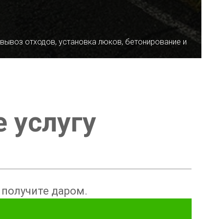
 вывоз отходов, установка люков, бетонирование и
е услугу
ы получите даром.