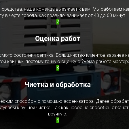
редства, наша команда выезжает к вам. Мы работаем как в
у в черте города, как правило, занимает от 40 до 60 минут.
2
Оценка работ
смотр состояния септика. Большинство клиентов заранее н
ытой крышки, поэтому точную оценку объема работа мастера
3
Чистка и обработка
ическим способом с помощью ассенизатора. Далее обрабат
упаем к ручной чистке. Так как насос не способен откачать
вручную.
4