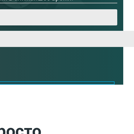
росто