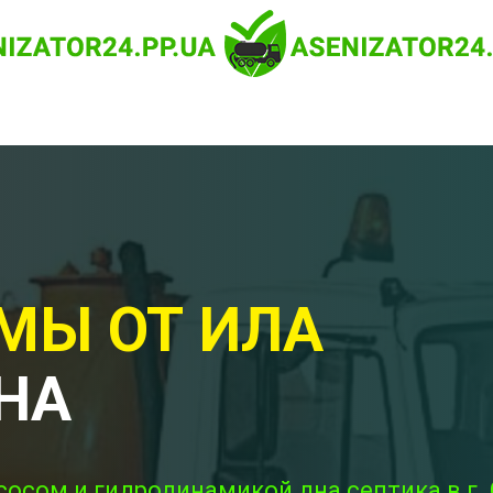
МЫ ОТ ИЛА
НА
сосом и гидродинамикой дна септика в г.