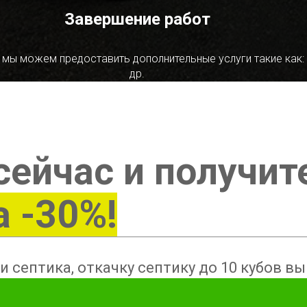
Завершение работ
 мы можем предоставить дополнительные услуги такие как:
др.
сейчас и получит
а -30%!
и септика, откачку септику до 10 кубов в