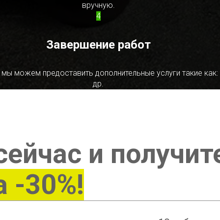
вручную.
4
Завершение работ
 мы можем предоставить дополнительные услуги такие как:
др.
сейчас и получит
а -30%!