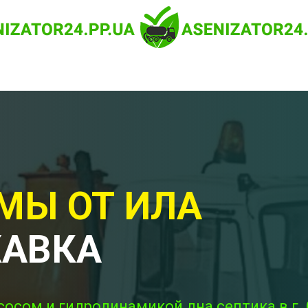
МЫ ОТ ИЛА
ЖАВКА
сосом и гидродинамикой дна септика в г.