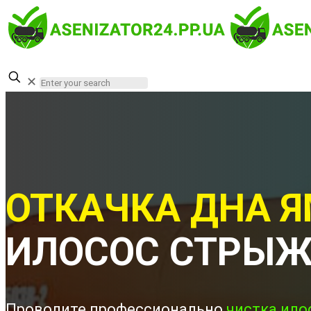
✕
ОТКАЧКА ДНА Я
ИЛОСОС СТРЫ
Проводите профессионально
чистка ило