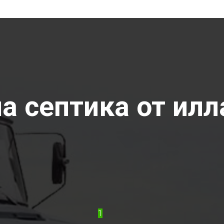
 септика от илла
1