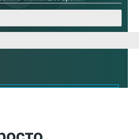
росто