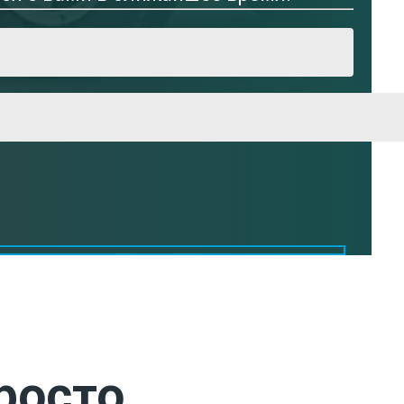
росто