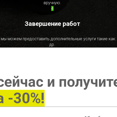
вручную.
4
Завершение работ
 мы можем предоставить дополнительные услуги такие как:
др.
сейчас и получит
а -30%!