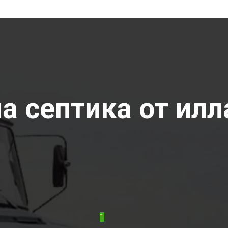
 септика от илла
1