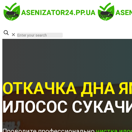
✕
ОТКАЧКА ДНА Я
ИЛОСОС СУКАЧ
Проводите профессионально
чистка ило