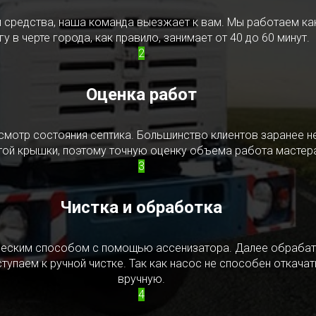
редства, наша команда выезжает к вам. Мы работаем как в
у в черте города, как правило, занимает от 40 до 60 минут.
2
Оценка работ
смотр состояния септика. Большинство клиентов заранее н
ытой крышки, поэтому точную оценку объема работа мастера
3
Чистка и обработка
ическим способом с помощью ассенизатора. Далее обрабат
упаем к ручной чистке. Так как насос не способен откачать
вручную.
4