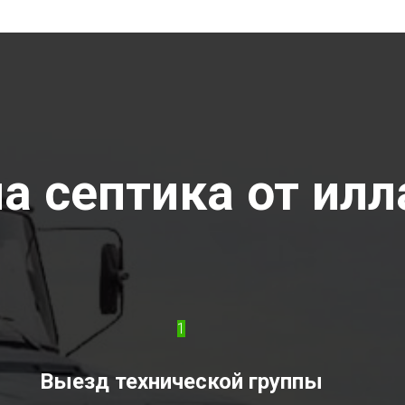
 септика от илла
1
Выезд технической группы