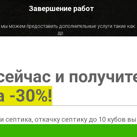
Завершение работ
 мы можем предоставить дополнительные услуги такие как:
др.
сейчас и получит
а -30%!
и септика, откачку септику до 10 кубов в