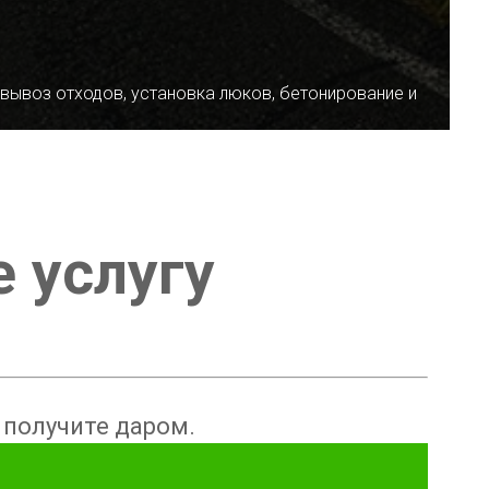
 вывоз отходов, установка люков, бетонирование и
е услугу
ы получите даром.