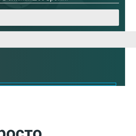
росто