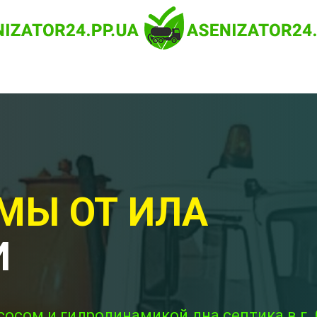
МЫ ОТ ИЛА
И
сосом и гидродинамикой дна септика в г. 