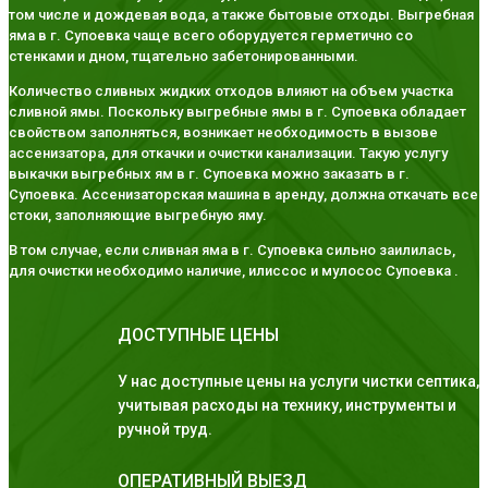
том числе и дождевая вода, а также бытовые отходы. Выгребная
яма в г. Супоевка чаще всего оборудуется герметично со
стенками и дном, тщательно забетонированными.
Количество сливных жидких отходов влияют на объем участка
сливной ямы. Поскольку выгребные ямы в г. Супоевка обладает
свойством заполняться, возникает необходимость в вызове
ассенизатора, для откачки и очистки канализации. Такую услугу
выкачки выгребных ям в г. Супоевка можно заказать в г.
Супоевка. Ассенизаторская машина в аренду, должна откачать все
стоки, заполняющие выгребную яму.
В том случае, если сливная яма в г. Супоевка сильно заилилась,
для очистки необходимо наличие, илиссос и мулосос Супоевка .
ДОСТУПНЫЕ ЦЕНЫ
У нас доступные цены на услуги чистки септика,
учитывая расходы на технику, инструменты и
ручной труд.
ОПЕРАТИВНЫЙ ВЫЕЗД