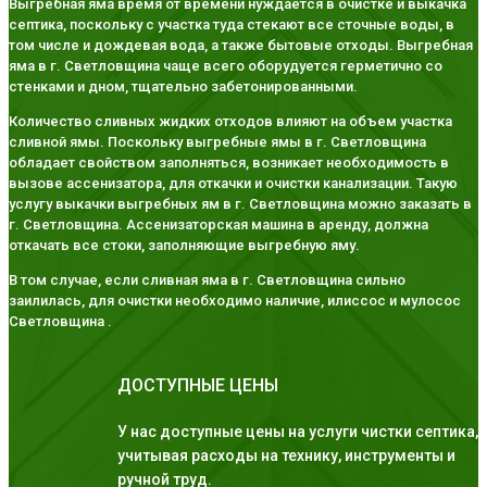
Выгребная яма время от времени нуждается в очистке и выкачка
септика, поскольку с участка туда стекают все сточные воды, в
том числе и дождевая вода, а также бытовые отходы. Выгребная
яма в г. Светловщина чаще всего оборудуется герметично со
стенками и дном, тщательно забетонированными.
Количество сливных жидких отходов влияют на объем участка
сливной ямы. Поскольку выгребные ямы в г. Светловщина
обладает свойством заполняться, возникает необходимость в
вызове ассенизатора, для откачки и очистки канализации. Такую
услугу выкачки выгребных ям в г. Светловщина можно заказать в
г. Светловщина. Ассенизаторская машина в аренду, должна
откачать все стоки, заполняющие выгребную яму.
В том случае, если сливная яма в г. Светловщина сильно
заилилась, для очистки необходимо наличие, илиссос и мулосос
Светловщина .
ДОСТУПНЫЕ ЦЕНЫ
У нас доступные цены на услуги чистки септика,
учитывая расходы на технику, инструменты и
ручной труд.